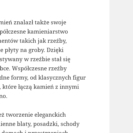
ień znalazł także swoje
spółczesne kamieniarstwo
entów takich jak rzeźby,
 płyty na groby. Dzięki
tywany w rzeźbie stał się
óbce. Współczesne rzeźby
e formy, od klasycznych figur
, które łączą kamień z innymi
no.
ż tworzenie eleganckich
enne blaty, posadzki, schody
 domach i przestrzeniach