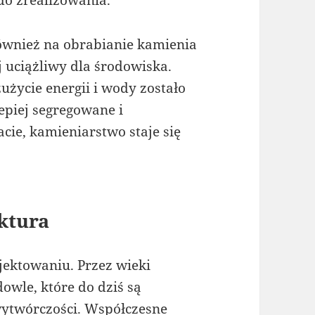
ównież na obrabianie kamienia
j uciążliwy dla środowiska.
użycie energii i wody zostało
epiej segregowane i
ie, kamieniarstwo staje się
ktura
ektowaniu. Przez wieki
owle, które do dziś są
 wytwórczości. Współczesne