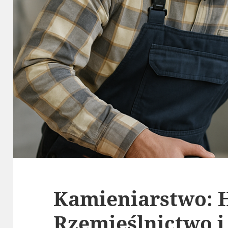
Kamieniarstwo: H
Rzemieślnictwo i