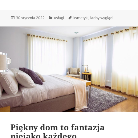
Data
Kategorie
Tagi
30 stycznia 2022
usługi
ksmetyki
,
ładny wygląd
publikacji
Piękny dom to fantazja
niejako każdego.