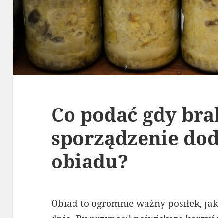
Co podać gdy bra
sporządzenie do
obiadu?
Obiad to ogromnie ważny posiłek, ja