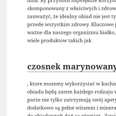
dnia. By przynosił największe korzyś
skomponowany z właściwych i zdrow
zauważyć, że idealny obiad nie jest ty
przede wszystkim zdrowy. Kluczowe je
ważne dla naszego organizmu białko, 
wiele produktow takich jak
czosnek marynowany
, ktore mozemy wykorzystać w kuchn
obiadu będą zatem każdego rodzaju
parze nie tylko zatrzymują swój apet
dodatkowo są pełne witamin i mine
do obiadowych dań są również . Zaw