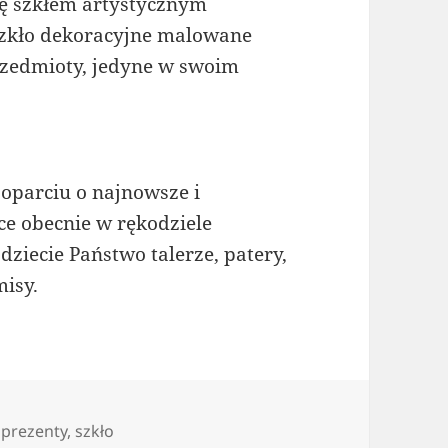
ię szkłem artystycznym
szkło dekoracyjne malowane
rzedmioty, jedyne w swoim
oparciu o najnowsze i
ce obecnie w rękodziele
ziecie Państwo talerze, patery,
misy.
Tagi
prezenty
,
szkło