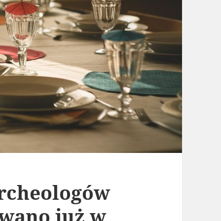
rcheologów
ywano już w