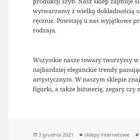
produkcji szyb. Nasz sklep zajmuje s
wytwarzamy z wielką dokładnością 
ręcznie. Powstają u nas wyjątkowe p
rodzaju.
Wszystkie nasze towary tworzymy w 
najbardziej eleganckie trendy panują
artystycznym. W naszym sklepie znajd
figurki, a także biżuterię, zegary czy 
Data
Kategorie
3 grudnia 2021
sklepy internetowe