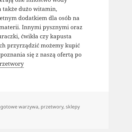
h także dużo witamin,
wietnym dodatkiem dla osób na
 materii. Innymi pysznymi oraz
aczki, ćwikła czy kapusta
 ich przyrządzić możemy kupić
poznania się z naszą ofertą po
przetwory
Tagi
gotowe warzywa
,
przetwory
,
sklepy