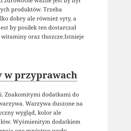
ci zdrowotne ważne jest by był
ych produktów. Trzeba
lko dobry ale również syty, a
st by posiłek ten dostarczał
witaminy oraz tłuszcze.Istnieje
 w przyprawach
i. Znakomitymi dodatkami do
 warzywa. Warzywa duszone na
yczny wygląd, kolor ale
rałów. Wyśmienitym dodatkiem
ierają one mnóstwo wody