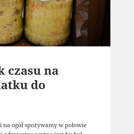
k czasu na
datku do
ki na ogół spożywamy w połowie