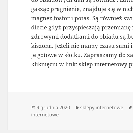
gasząc pragnienie, znajduje się w nic
magnez,fosfor i potas. Są również ś
diecie gdyż przyspieszają przemianę
zdrowymi dodatkami do obiadu są bur
kiszona. Jeżeli nie mamy czasu sami
je gotowe w słoiku. Zapraszamy do za
kliknięciu w link:
sklep internetowy 
Data
Kategorie
9 grudnia 2020
sklepy internetowe
publikacji
internetowe