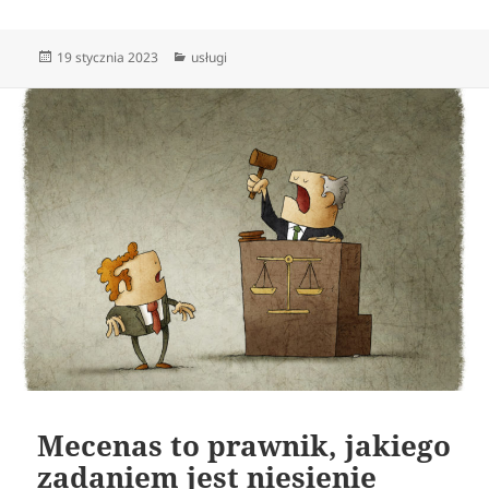
Data
Kategorie
19 stycznia 2023
usługi
publikacji
Mecenas to prawnik, jakiego
zadaniem jest niesienie