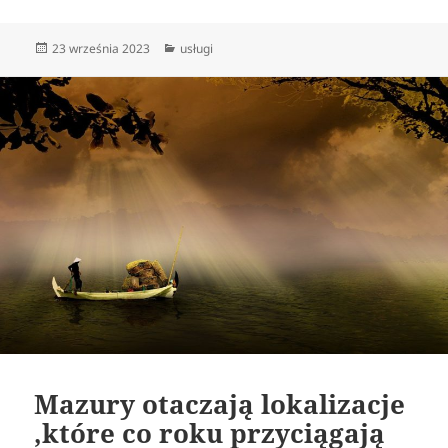
Data
Kategorie
23 września 2023
usługi
publikacji
Mazury otaczają lokalizacje
,które co roku przyciągają