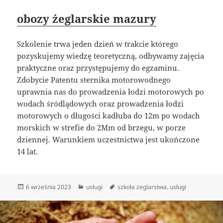
obozy żeglarskie mazury
Szkolenie trwa jeden dzień w trakcie którego
pozyskujemy wiedzę teoretyczną, odbywamy zajęcia
praktyczne oraz przystępujemy do egzaminu.
Zdobycie Patentu sternika motorowodnego
uprawnia nas do prowadzenia łodzi motorowych po
wodach śródlądowych oraz prowadzenia łodzi
motorowych o długości kadłuba do 12m po wodach
morskich w strefie do 2Mm od brzegu, w porze
dziennej. Warunkiem uczestnictwa jest ukończone
14 lat.
Data
Kategorie
Tagi
6 września 2023
usługi
szkoła żeglarstwa
,
usługi
publikacji