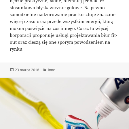
będzie praktyczne, ładne, niemniej jednak też
stosunkowo błyskawicznie gotowe. Na pewno
samodzielne nadzorowanie prac kosztuje znacznie
więcej czasu oraz przede wszystkim energii, którą
można poświęcić na coś innego. Coraz to więcej
korporacji proponuje usługi projektowania biur fit-
out oraz cieszą się one sporym powodzeniem na
rynku.
Data
Kategorie
23 marca 2018
Inne
publikacji