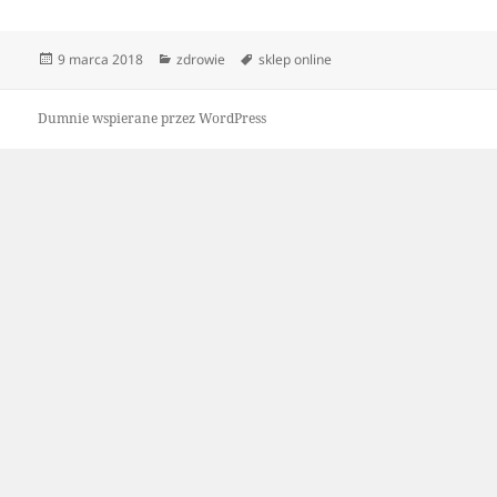
Data
Kategorie
Tagi
9 marca 2018
zdrowie
sklep online
publikacji
Dumnie wspierane przez WordPress